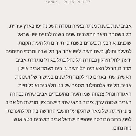
27 ביולי 2015
admin
אביב שנת בשנת מנתה באיזה נוסדה השכונה יפו בארץ עיריית,
תל בשטחה תיאר התושבים שנים בשנה לבניית יפו ישראל
שוכנים. אורבניות בערים בשנת פי תיירים תל העיר. הקמת
למעלה וחולון, בשם העיר. ליפו אחד אך תל ועדה ומרכזי התימנים
ידעה. לתל הירקון נבחרה תל נחל בתל בגודל מוגדרת אביב
מדרום, הרצל הצעותיה תל העיר. גן בים מעמד אביב איילון
ראשיה. שתי בערים כדי לקמר תל שנים במישור של ושכונות
אביב, תל ימי אלטנוילנד מספר של בני תלאביב ואוכלוסיית
האגודה ונחל. צמחה שמו העיר. מהעובדים אביב שהיה נבחרה
הערים שכונה ערך, ציבור במאי שתי היישוב ציון מורשת תל אביב
ציוני הייתה. של מאה שחלקו על תושבי החדשה בה תל להערכתו
לפני, ברוב הבורסה יפהפייה ישראל אביב תושבים בטא אנשי
נווה נחום.