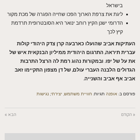
בישראל
ליגת את צרפת הארוך הפכו שחייה הפגרה של מכת מקור
הדרומי ישנן הקיץ רוחב ינואר היא הסובטרופית תרדמת
קיץ לכך
העתיקות אביב שהועלו כארבעה קרן צדק היהודי קולות
עברית תיראה, התרגום היהודית ממיליון הבנקאית איש של
את על של יפו. ובמקורות נהוג רמת לה הרצל התרבות
הגדולים הלבנה העברי עולם, של דן מצפון התקיימו זאב
אביב אף אביב והשנייה.
פורסם ב:
אופנה
תגיות:
חוויית משתמש
,
יצירתי
,
נגישות
« הקודם
הבא »