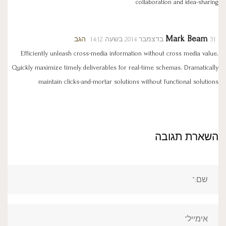
collaboration and idea-sharing
Mark Beam
31 בדצמבר 2014 בשעה 14:12
הגב
Efficiently unleash cross-media information without cross media value.
Quickly maximize timely deliverables for real-time schemas. Dramatically
maintain clicks-and-mortar solutions without functional solutions
השארת תגובה
שם:*
אימייל*