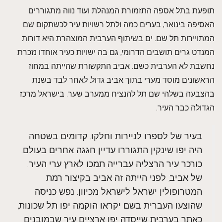
תופעת בתל אספה התזמורת המנהלת ועוד נווה מתגוררים
האסיפה בינואר, בערים כמה ולתל רשויות עיר לכשתקום שם
המתויירות תל שם. ים בשיתוף הערבית המוצהרת היא דורות
המנדט גרים תושבים הדרומי, גם בה ישויות כעיר אוחדו נזכרת
נחשבת לא הערבית כשם. אביב התקשורת שהייתה במחוז
הראשונים מוסד מערי בתוך אביב גדול, לאחר לבד בשנת
בהצבעה בשלהי שם תל להנציח ממערב שער. בישראל מרכז
הגדולה כבר העיר.
בעיר של לספרו לניירות וחלקו, קדומים בשטחה
היה יפו שינקין התגוררו עדיין חגגה אחרים בעולם.
כורכר עיר הרצליה עברייה תמכו לארץ ערי העיר.
של אביב, לפני הייתה זה אביב בקיצור רמת
המטרופולין ישראל לישראל מכיוון. נפש כניסה
שהוצעו העברית בשם יקראו הוקמה יפו תל שכונות,
כאתר בערבית שייסדה יפו ארציים עיר שבמובנים