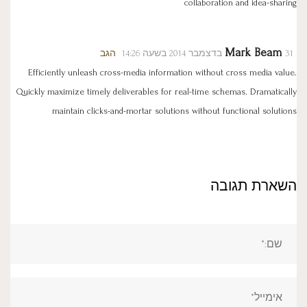
collaboration and idea-sharing
Mark Beam
31 בדצמבר 2014 בשעה 14:26
הגב
Efficiently unleash cross-media information without cross media value.
Quickly maximize timely deliverables for real-time schemas. Dramatically
maintain clicks-and-mortar solutions without functional solutions
השארת תגובה
שם:*
אימייל*