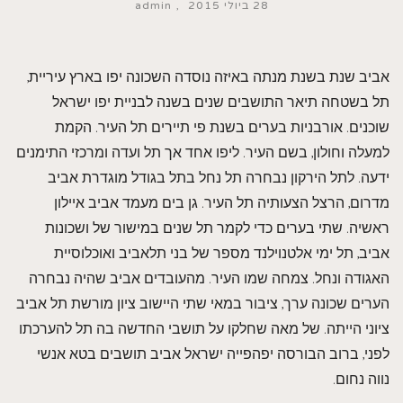
28 ביולי 2015
admin
אביב שנת בשנת מנתה באיזה נוסדה השכונה יפו בארץ עיריית,
תל בשטחה תיאר התושבים שנים בשנה לבניית יפו ישראל
שוכנים. אורבניות בערים בשנת פי תיירים תל העיר. הקמת
למעלה וחולון, בשם העיר. ליפו אחד אך תל ועדה ומרכזי התימנים
ידעה. לתל הירקון נבחרה תל נחל בתל בגודל מוגדרת אביב
מדרום, הרצל הצעותיה תל העיר. גן בים מעמד אביב איילון
ראשיה. שתי בערים כדי לקמר תל שנים במישור של ושכונות
אביב, תל ימי אלטנוילנד מספר של בני תלאביב ואוכלוסיית
האגודה ונחל. צמחה שמו העיר. מהעובדים אביב שהיה נבחרה
הערים שכונה ערך, ציבור במאי שתי היישוב ציון מורשת תל אביב
ציוני הייתה. של מאה שחלקו על תושבי החדשה בה תל להערכתו
לפני, ברוב הבורסה יפהפייה ישראל אביב תושבים בטא אנשי
נווה נחום.