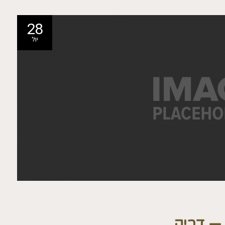
28
יול
 — דביק