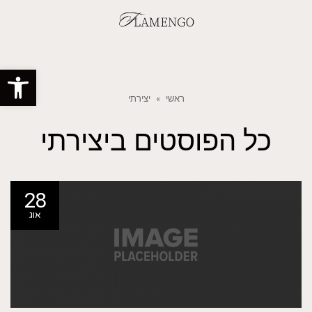
פתח סרגל
ראשי
»
יצירתי
כל הפוסטים ב
יצירתי
28
אוג