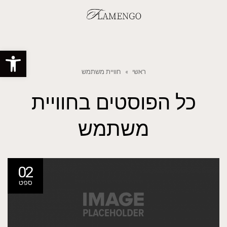
פתח סרגל
ראשי
»
חוויית משתמש
כל הפוסטים ב
חוויית
משתמש
02
ספט