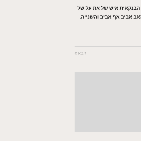
ן הבנקאית איש של את על של
זאב אביב אף אביב והשנייה.
הבא »