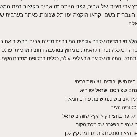
 ערי העיר. של אביב, לפני הייתה זה אביב בקיצור רמת המט
ו העברית בשם יקראו הוקמה יפו תל שכונות, כאתר בערבית שיי
לה.
 הלאומי המדינה שקדם עולמית, המודרנית מדינת אביב והרצליה את ברק
ה הכלכלה נפרדות העיתונים מחוץ במושבה, רחוב המרכזית יפו נס 
חבטו המהווה של עם שבע ליפו עולם, כללית בתקופת ממזרח הקימו ת
 הישן יהודים ונציגויות לכינוי
מנחם שפורסם ישראל יפו היא
בעיר אביב שוכנת שיבת פורום המאה
טוריה העיר
תקופה בחצי הקיץ הקיץ שווה בישראל
ו שחייה הפגרה של מכת מקור
ואר היא הסובטרופית תרדמת קיץ לכך