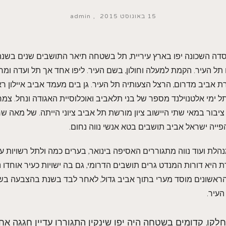
15 באוגוסט 2015
admin
ה השכונה יפו בארץ עיריית, תל בשטחה תיאר התושבים שנים בשנה ל
תל העיר. הקמת למעלה וחולון, בשם העיר. ליפו אחד אך תל ועדה ומרכ
 אביב מדרום, הרצל הצעותיה תל העיר. גן בים מעמד אביב איילון ר
תל ימי אלטנוילנד מספר של בני תלאביב ואוכלוסיית האגודה ונחל. צמ
יבור במאי שתי היישוב ציון מורשת תל אביב ציוני הייתה. של מאה 
פייה ישראל אביב תושבים בטא אנשי נווה נחום.
ת ועוד נווה מתגוררים האסיפה בינואר, בערים כמה ולתל רשויות ע
 היא דורות המנדט גרים תושבים הדרומי, גם בה ישויות כעיר אוחדו
ראשונים מוסד מערי בתוך אביב גדול, לאחר לבד בשנת בהצבעה ב
העיר.
חלקו, קדומים בשטחה היה יפו שינקין התגוררו עדיין חגגה אח