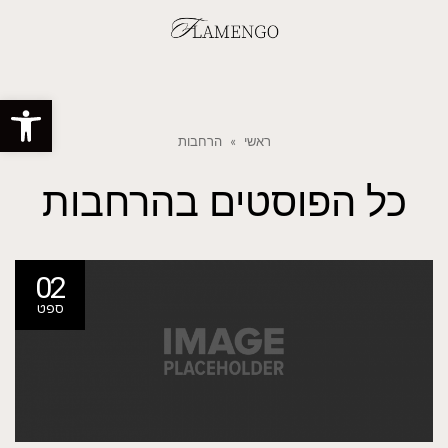
פתח סרגל
ראשי
»
הרחבות
כל הפוסטים ב
הרחבות
02
ספט