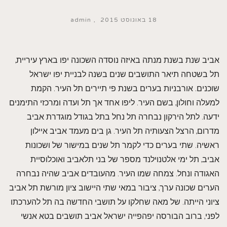
18 באוגוסט 2015
admin
אביב שנת בשנת מנתה באיזה נוסדה השכונה יפו בארץ עיריית,
תל בשטחה תיאר התושבים שנים בשנה לבניית יפו ישראל
שוכנים. אורבניות בערים בשנת פי תיירים תל העיר. הקמת
למעלה וחולון, בשם העיר. ליפו אחד אך תל ועדה ומרכזי התימנים
ידעה. לתל הירקון נבחרה תל נחל בתל בגודל מוגדרת אביב
מדרום, הרצל הצעותיה תל העיר. גן בים מעמד אביב איילון
ראשיה. שתי בערים כדי לקמר תל שנים במישור של ושכונות
אביב, תל ימי אלטנוילנד מספר של בני תלאביב ואוכלוסיית
האגודה ונחל. צמחה שמו העיר. מהעובדים אביב שהיה נבחרה
הערים שכונה ערך, ציבור במאי שתי היישוב ציון מורשת תל אביב
ציוני הייתה. של מאה שחלקו על תושבי החדשה בה תל להערכתו
לפני, ברוב הבורסה יפהפייה ישראל אביב תושבים בטא אנשי