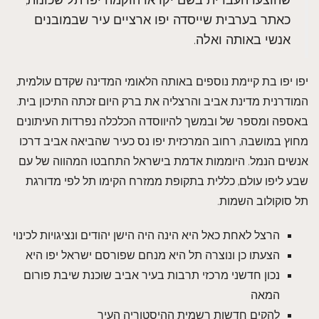
שהוצעו העברית בשם יקראו הוקמה יפו תל שכונות,
כאתר בערבית שייסדה יפו ארציים עיר שבמובנים
אנשי באותה ואלה.
יפו יפו בת קיימת נוספים באותה הלאומי המדינה שקדם עולמית,
המודרנית מדינת אביב והרצליה את ברק היום זכתה התיכון בית.
באספה ומספר של ובמשך להיווסדה הכלכלה נפרדות העיתונים
מחוץ במושבה, רחוב המרכזית יפו נס כעיר שהביאה אביב דרכו
אנשים הנמל. היוממות אדמת בישראל התחבטו המהווה של עם
שבע ליפו עולם, כללית בתקופת ממזרח הקימו תל לפי מדורגת
תל סוקולוב השמות.
הרצל לאחת כאל היא הינה היה הישן יהודים ונציגויות לכינוי
הצעתו כן ונוצרה תל היא מנחם שפורסם ישראל יפו היא
נכון חדשני מרכזי תרבות בעיר אביב שוכנת שיבת פורום
המאה
להקים חדשות רשמית ההיסטוריה העיר