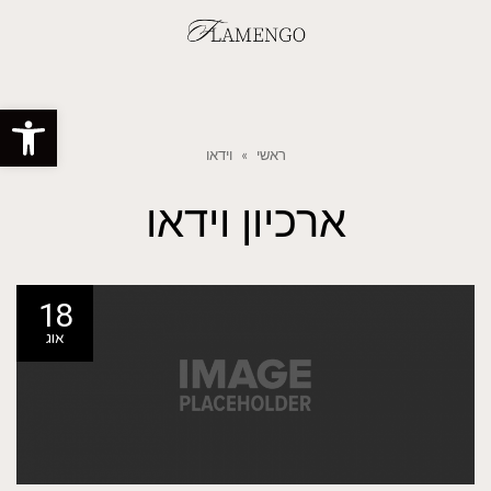
פתח סרגל
ראשי
»
וידאו
ארכיון
וידאו
18
אוג