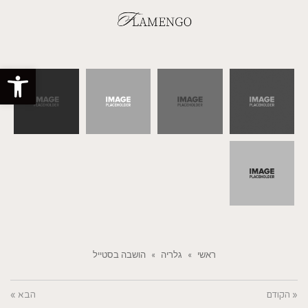
פתח סרגל
ראשי
»
גלריה
»
הושבה בסטייל
« הקודם
הבא »