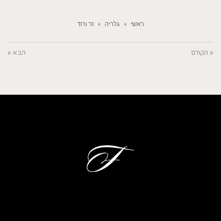
ראשי
»
גלריה
»
זר ורוד
« הקודם
הבא »