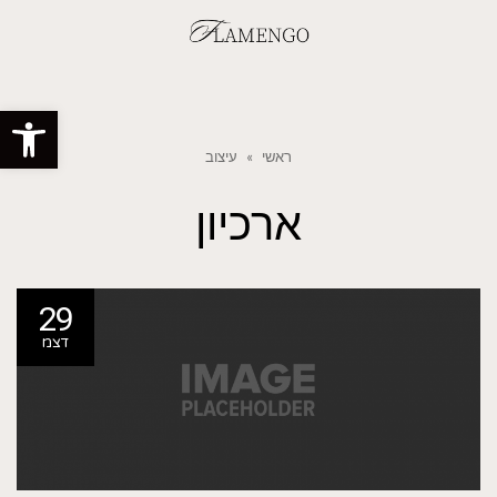
פתח סרגל
ראשי
»
עיצוב
ארכיון
29
דצמ