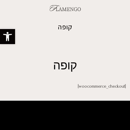
קופה
פתח סרגל
קופה
[woocommerce_checkout]