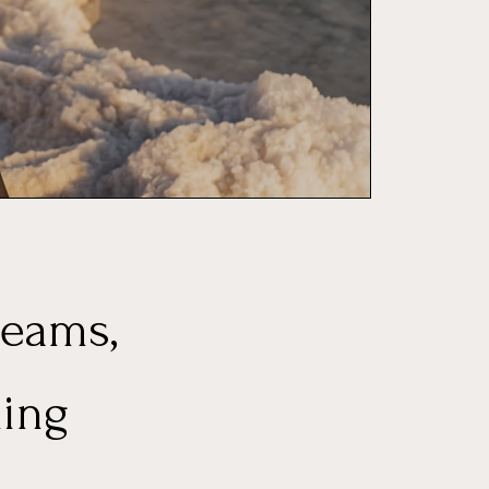
reams,
ning