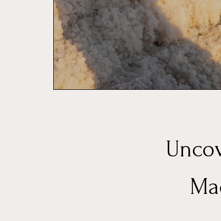
Uncov
Mad