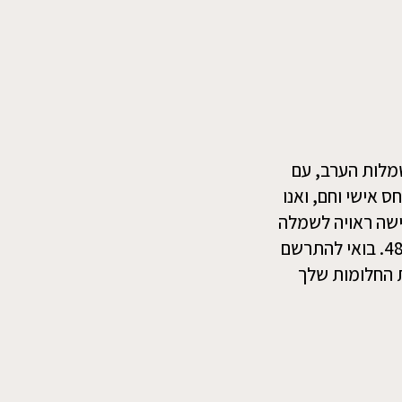
ית של למעלה מ-30 שנה בתחום שמלות הערב, עם
ס אישי וחם, ואנו
ישה ראויה לשמלה
שתחמיא לה, ולכן אנו מציעים את כל המידות – החל ממידות קטנות ועד מידה 48. בואי להתרשם
 החלומות שלך